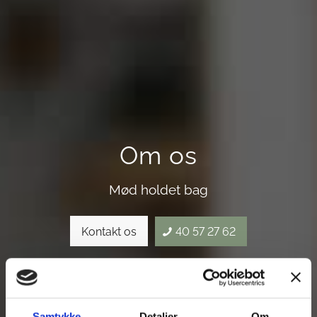
Om os
Mød holdet bag
Kontakt os
40 57 27 62
Samtykke
Detaljer
Om