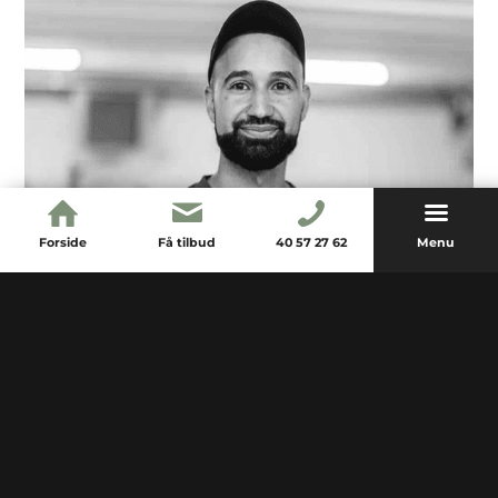
både private og arkitekter.
I dag leder Martin værkstedet hos ClearWood Inventar –
hvor erfaring, kvalitet og håndværk går hånd i hånd i
hver eneste detalje.
Forside
Få tilbud
40 57 27 62
Menu
Mimoun – adm. og produktionsleder