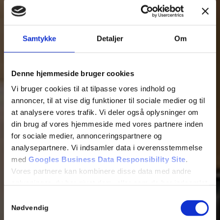
Kontakt os
40 57 27 62
Samtykke
Detaljer
Om
Denne hjemmeside bruger cookies
Vi bruger cookies til at tilpasse vores indhold og
annoncer, til at vise dig funktioner til sociale medier og til
at analysere vores trafik. Vi deler også oplysninger om
din brug af vores hjemmeside med vores partnere inden
for sociale medier, annonceringspartnere og
analysepartnere. Vi indsamler data i overensstemmelse
med
Googles Business Data Responsibility Site
.
Vores partnere kan kombinere disse data med andre
oplysninger, du har givet dem, eller som de har indsamlet
fra din brug af deres tjenester.
Samtykkevalg
Nødvendig
Se Cookie & Privatlivspolitik
her