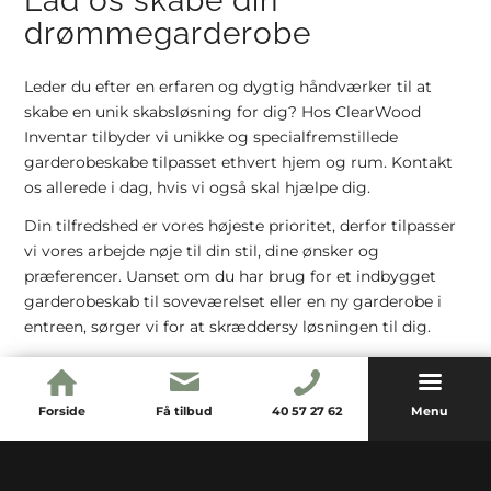
Lad os skabe din
drømmegarderobe
Leder du efter en erfaren og dygtig håndværker til at
skabe en unik skabsløsning for dig? Hos ClearWood
Inventar tilbyder vi unikke og specialfremstillede
garderobeskabe tilpasset ethvert hjem og rum. Kontakt
os allerede i dag, hvis vi også skal hjælpe dig.
Din tilfredshed er vores højeste prioritet, derfor tilpasser
vi vores arbejde nøje til din stil, dine ønsker og
præferencer. Uanset om du har brug for et indbygget
garderobeskab til soveværelset eller en ny garderobe i
entreen, sørger vi for at skræddersy løsningen til dig.
Hos ClearWood Inventar har vi gennem mange års
erfaring opbygget stor ekspertise i fremstilling af
Forside
Få tilbud
40 57 27 62
Menu
forskellige typer skabe, og dit projekt er derfor i gode
hænder hos os.